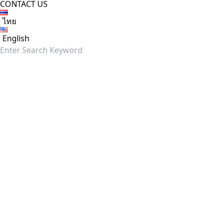
CONTACT US
ไทย
English
Search
for: